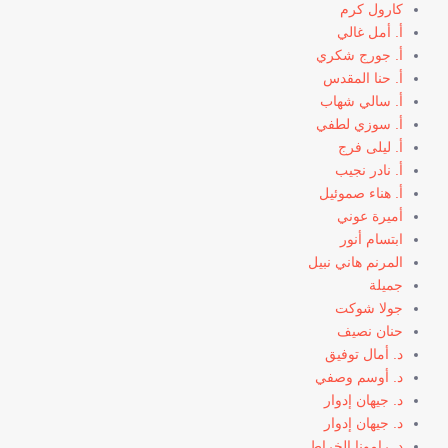
كارول كرم
أ. أمل غالي
أ. جورج شكري
أ. حنا المقدس
أ. سالي شهاب
أ. سوزي لطفي
أ. ليلى فرج
أ. نادر نجيب
أ. هناء صموئيل
أميرة عوني
ابتسام أنور
المرنم هاني نبيل
جميلة
جولا شوكت
حنان نصيف
د. أمال توفيق
د. أوسم وصفي
د. جيهان إدوار
د. جيهان إدوار
د. رامونا الخراط