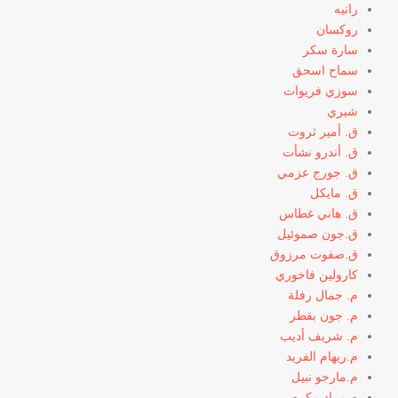
رانيه
روكسان
سارة سكر
سماح اسحق
سوزي فريوات
شيري
ق. أمير ثروت
ق. أندرو نشأت
ق. جورج عزمي
ق. مايكل
ق. هاني غطاس
ق.جون صموئيل
ق.صفوت مرزوق
كارولين فاخوري
م. جمال رفلة
م. جون بقطر
م. شريف أديب
م.ريهام الفريد
م.مارجو نبيل
م.مراد مكرم