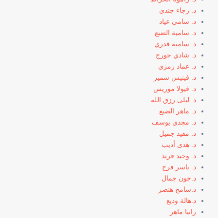
د. رجاء جندي
د. سامي عياد
د. سامية الضبع
د. سامية قدري
د. شادي جورج
د. عماد رمزي
د. فينيس سمير
د. فيولا موريس
د. ليلى رزق الله
د. ماهر الضبع
د. مجدي يوسف
د. مفيد جميل
د. هدى أديب
د. وحيد فريد
د. ياسر فرح
د.جون جمال
د.سامح هنصر
د.هالة وديع
رانيا ماهر