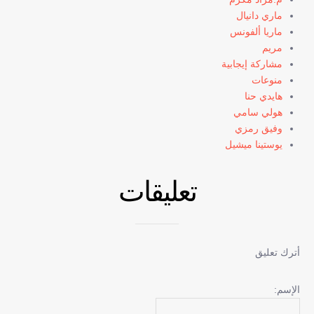
ماري دانيال
ماريا ألفونس
مريم
مشاركة إيجابية
منوعات
هايدي حنا
هولي سامي
وفيق رمزي
يوستينا ميشيل
تعليقات
أترك تعليق
الإسم: