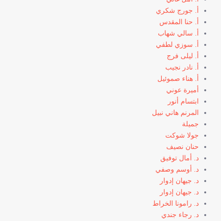
أ. جورج شكري
أ. حنا المقدس
أ. سالي شهاب
أ. سوزي لطفي
أ. ليلى فرج
أ. نادر نجيب
أ. هناء صموئيل
أميرة عوني
ابتسام أنور
المرنم هاني نبيل
جميلة
جولا شوكت
حنان نصيف
د. أمال توفيق
د. أوسم وصفي
د. جيهان إدوار
د. جيهان إدوار
د. رامونا الخراط
د. رجاء جندي