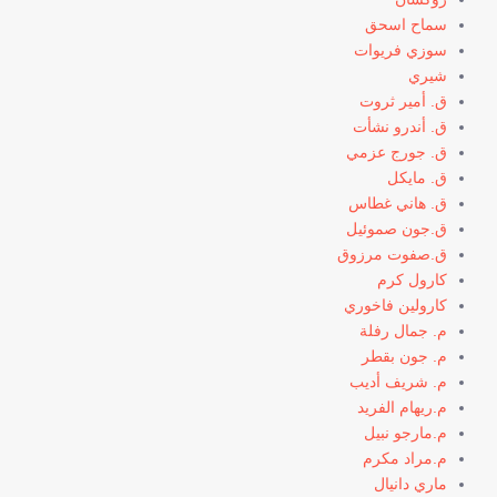
سماح اسحق
سوزي فريوات
شيري
ق. أمير ثروت
ق. أندرو نشأت
ق. جورج عزمي
ق. مايكل
ق. هاني غطاس
ق.جون صموئيل
ق.صفوت مرزوق
كارول كرم
كارولين فاخوري
م. جمال رفلة
م. جون بقطر
م. شريف أديب
م.ريهام الفريد
م.مارجو نبيل
م.مراد مكرم
ماري دانيال