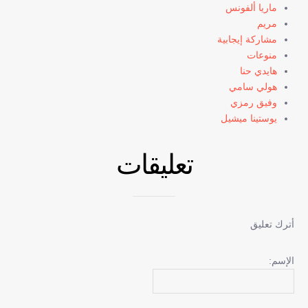
ماريا ألفونس
مريم
مشاركة إيجابية
منوعات
هايدي حنا
هولي سامي
وفيق رمزي
يوستينا ميشيل
تعليقات
أترك تعليق
الإسم: