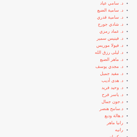
د. سامي عياد
د. سامية الضبع
د. سامية قدري
د. شادي جورج
د. عماد رمزي
د. فينيس سمير
د. فيولا موريس
د. ليلى رزق الله
د. ماهر الضبع
د. مجدي يوسف
د. مفيد جميل
د. هدى أديب
د. وحيد فريد
د. ياسر فرح
د.جون جمال
د.سامح هنصر
د.هالة وديع
رانيا ماهر
رانيه
روكسان