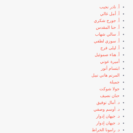
أ. نادر نجيب
أ. أمل غالي
أ. جورج شكري
أ. حنا المقدس
أ. سالي شهاب
أ. سوزي لطفي
أ. ليلى فرج
أ. هناء صموئيل
أميرة عوني
ابتسام أنور
المرنم هاني نبيل
جميلة
جولا شوكت
حنان نصيف
د. أمال توفيق
د. أوسم وصفي
د. جيهان إدوار
د. جيهان إدوار
د. رامونا الخراط