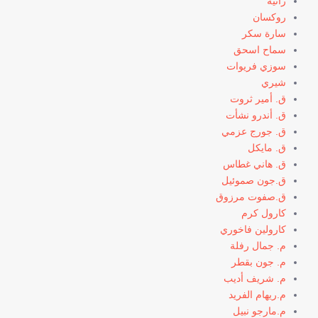
رانيه
روكسان
سارة سكر
سماح اسحق
سوزي فريوات
شيري
ق. أمير ثروت
ق. أندرو نشأت
ق. جورج عزمي
ق. مايكل
ق. هاني غطاس
ق.جون صموئيل
ق.صفوت مرزوق
كارول كرم
كارولين فاخوري
م. جمال رفلة
م. جون بقطر
م. شريف أديب
م.ريهام الفريد
م.مارجو نبيل