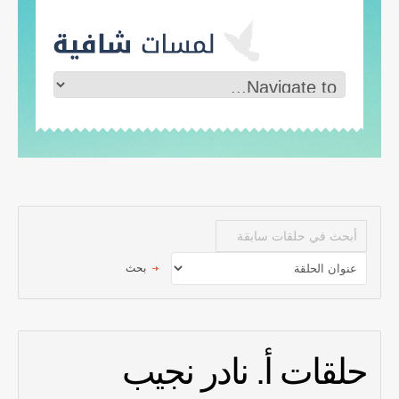
حلقات أ. نادر نجيب