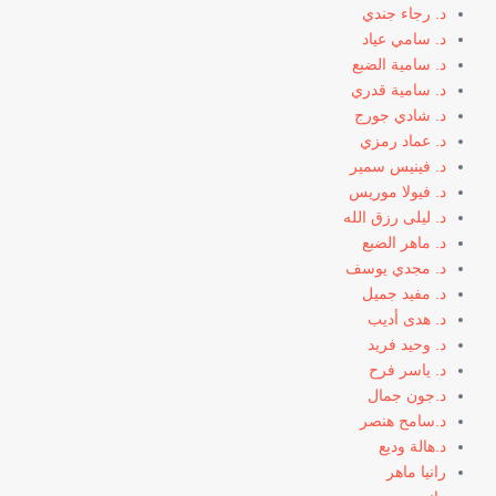
د. رجاء جندي
د. سامي عياد
د. سامية الضبع
د. سامية قدري
د. شادي جورج
د. عماد رمزي
د. فينيس سمير
د. فيولا موريس
د. ليلى رزق الله
د. ماهر الضبع
د. مجدي يوسف
د. مفيد جميل
د. هدى أديب
د. وحيد فريد
د. ياسر فرح
د.جون جمال
د.سامح هنصر
د.هالة وديع
رانيا ماهر