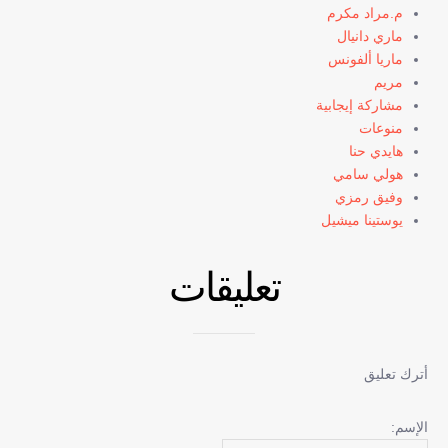
م.مراد مكرم
ماري دانيال
ماريا ألفونس
مريم
مشاركة إيجابية
منوعات
هايدي حنا
هولي سامي
وفيق رمزي
يوستينا ميشيل
تعليقات
أترك تعليق
الإسم: