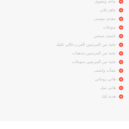
ماجد ونشوى
ماهر فايز
مفدي موسى
منوعات
ناصف صبحي
نخبة من المرنمين العرب-غالي عليك
نخبة من المرنمين-مذهبات
نخبة من المرنمين-منوعات
نشأت واصف
هاني روماني
هاني نبيل
هدية ليك