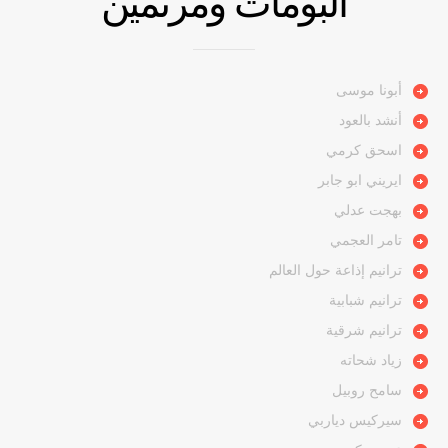
ألبومات ومرنمين
أبونا موسى
أنشد بالعود
اسحق كرمي
ايريني ابو جابر
بهجت عدلي
تامر العجمي
ترانيم إذاعة حول العالم
ترانيم شبابية
ترانيم شرقية
زياد شحاته
سامح روبيل
سيركيس دياربي