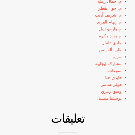
م. جمال رفلة
م. جون بقطر
م. شريف أديب
م.ريهام الفريد
م.مارجو نبيل
م.مراد مكرم
ماري دانيال
ماريا ألفونس
مريم
مشاركة إيجابية
منوعات
هايدي حنا
هولي سامي
وفيق رمزي
يوستينا ميشيل
تعليقات