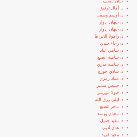
حنان نصيف
د. أمال توفيق
د. أوسم وصفي
د. جيهان إدوار
د. جيهان إدوار
د. رامونا الخراط
د. رجاء جندي
د. سامي عياد
د. سامية الضبع
د. سامية قدري
د. شادي جورج
د. عماد رمزي
د. فينيس سمير
د. فيولا موريس
د. ليلى رزق الله
د. ماهر الضبع
د. مجدي يوسف
د. مفيد جميل
د. هدى أديب
د. وحيد فريد