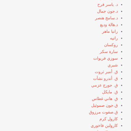
د. ياسر فرح
د.جون جمال
د.سامح هنصر
د.هالة وديع
رانيا ماهر
رانيه
روكسان
سارة سكر
سوزي فريوات
شيري
ق. أمير ثروت
ق. أندرو نشأت
ق. جورج عزمي
ق. مايكل
ق. هاني غطاس
ق.جون صموئيل
ق.صفوت مرزوق
كارول كرم
كارولين فاخوري