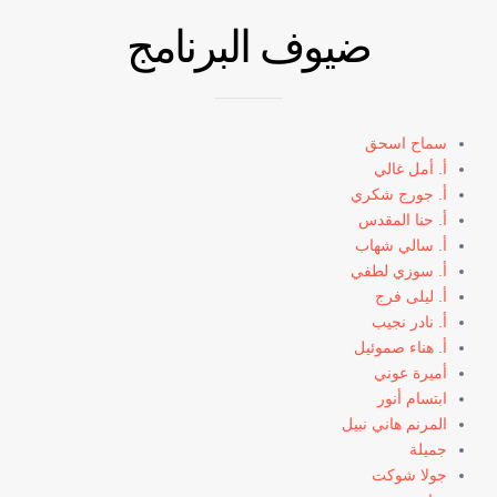
ضيوف البرنامج
سماح اسحق
أ. أمل غالي
أ. جورج شكري
أ. حنا المقدس
أ. سالي شهاب
أ. سوزي لطفي
أ. ليلى فرج
أ. نادر نجيب
أ. هناء صموئيل
أميرة عوني
ابتسام أنور
المرنم هاني نبيل
جميلة
جولا شوكت