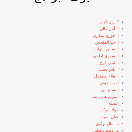
كارول كرم
أ. أمل غالي
أ. جورج شكري
أ. حنا المقدس
أ. سالي شهاب
أ. سوزي لطفي
أ. ليلى فرج
أ. نادر نجيب
أ. هناء صموئيل
أميرة عوني
ابتسام أنور
المرنم هاني نبيل
جميلة
جولا شوكت
حنان نصيف
د. أمال توفيق
د. أوسم وصفي