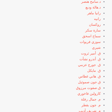
د.سامح هنصر
د.هالة وديع
رانيا ماهر
رانيه
روكسان
سارة سكر
سماح اسحق
سوزي فريوات
شيري
ق. أمير ثروت
ق. أندرو نشأت
ق. جورج عزمي
ق. مايكل
ق. هاني غطاس
ق.جون صموئيل
ق.صفوت مرزوق
كارولين فاخوري
م. جمال رفلة
م. جون بقطر
م. شريف أديب