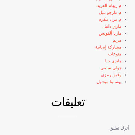
م.ريهام الفريد
م.مارجو نبيل
م.مراد مكرم
ماري دانيال
ماريا ألفونس
مريم
مشاركة إيجابية
منوعات
هايدي حنا
هولي سامي
وفيق رمزي
يوستينا ميشيل
تعليقات
أترك تعليق