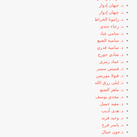
د. جيهان إدوار
د. جيهان إدوار
د. رامونا الخراط
د. رجاء جندي
د. سامي عياد
د. سامية الضبع
د. سامية قدري
د. شادي جورج
د. عماد رمزي
د. فينيس سمير
د. فيولا موريس
د. ليلى رزق الله
د. ماهر الضبع
د. مجدي يوسف
د. مفيد جميل
د. هدى أديب
د. وحيد فريد
د. ياسر فرح
د.جون جمال