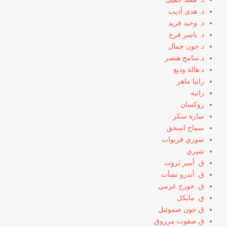
د. هدى أديب
د. وحيد فريد
د. ياسر فرح
د.جون جمال
د.سامح هنصر
د.هالة وديع
رانيا ماهر
رانيه
روكسان
سارة سكر
سماح اسحق
سوزي فريوات
شيري
ق. أمير ثروت
ق. أندرو نشأت
ق. جورج عزمي
ق. مايكل
ق.جون صموئيل
ق.صفوت مرزوق