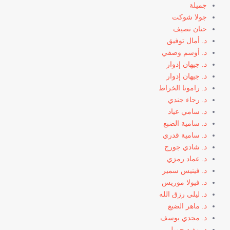
جميلة
جولا شوكت
حنان نصيف
د. أمال توفيق
د. أوسم وصفي
د. جيهان إدوار
د. جيهان إدوار
د. رامونا الخراط
د. رجاء جندي
د. سامي عياد
د. سامية الضبع
د. سامية قدري
د. شادي جورج
د. عماد رمزي
د. فينيس سمير
د. فيولا موريس
د. ليلى رزق الله
د. ماهر الضبع
د. مجدي يوسف
د. مفيد جميل