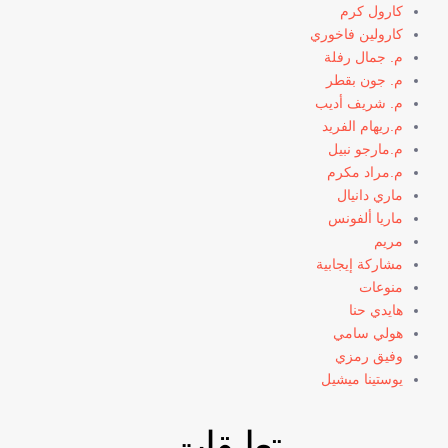
كارول كرم
كارولين فاخوري
م. جمال رفلة
م. جون بقطر
م. شريف أديب
م.ريهام الفريد
م.مارجو نبيل
م.مراد مكرم
ماري دانيال
ماريا ألفونس
مريم
مشاركة إيجابية
منوعات
هايدي حنا
هولي سامي
وفيق رمزي
يوستينا ميشيل
تعليقات