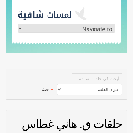
حلقات ق. هاني غطاس