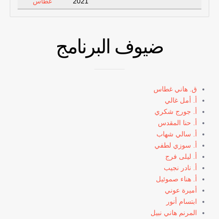
2021
غطاس
ضيوف البرنامج
ق. هاني غطاس
أ. أمل غالي
أ. جورج شكري
أ. حنا المقدس
أ. سالي شهاب
أ. سوزي لطفي
أ. ليلى فرج
أ. نادر نجيب
أ. هناء صموئيل
أميرة عوني
ابتسام أنور
المرنم هاني نبيل