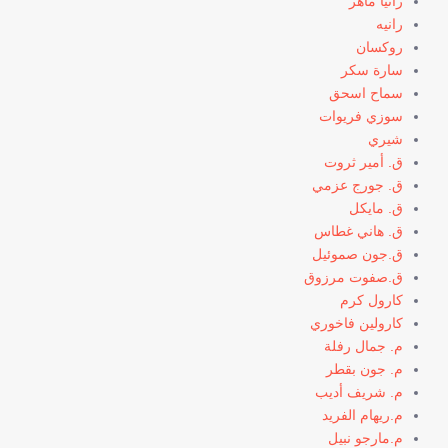
رانيا ماهر
رانيه
روكسان
سارة سكر
سماح اسحق
سوزي فريوات
شيري
ق. أمير ثروت
ق. جورج عزمي
ق. مايكل
ق. هاني غطاس
ق.جون صموئيل
ق.صفوت مرزوق
كارول كرم
كارولين فاخوري
م. جمال رفلة
م. جون بقطر
م. شريف أديب
م.ريهام الفريد
م.مارجو نبيل