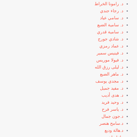
د. رامونا الخراط
د. رجاء جندي
د. سامي عياد
د. سامية الضبع
د. سامية قدري
د. شادي جورج
د. عماد رمزي
د. فينيس سمير
د. فيولا موريس
د. ليلى رزق الله
د. ماهر الضبع
د. مجدي يوسف
د. مفيد جميل
د. هدى أديب
د. وحيد فريد
د. ياسر فرح
د.جون جمال
د.سامح هنصر
د.هالة وديع