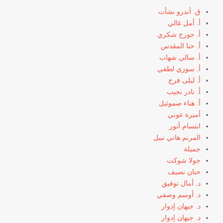
ق. أندرو نشأت
أ. أمل غالي
أ. جورج شكري
أ. حنا المقدس
أ. سالي شهاب
أ. سوزي لطفي
أ. ليلى فرج
أ. نادر نجيب
أ. هناء صموئيل
أميرة عوني
ابتسام أنور
المرنم هاني نبيل
جميلة
جولا شوكت
حنان نصيف
د. أمال توفيق
د. أوسم وصفي
د. جيهان إدوار
د. جيهان إدوار