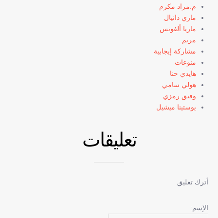
م.مراد مكرم
ماري دانيال
ماريا ألفونس
مريم
مشاركة إيجابية
منوعات
هايدي حنا
هولي سامي
وفيق رمزي
يوستينا ميشيل
تعليقات
أترك تعليق
الإسم: