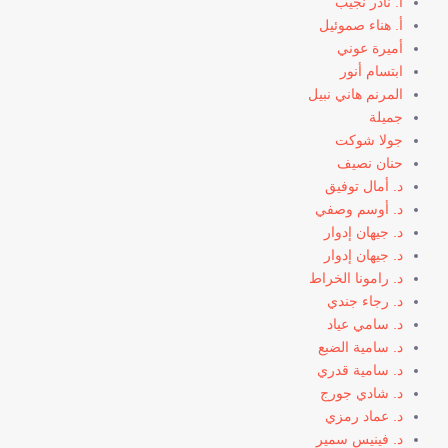
أ. نادر نجيب
أ. هناء صموئيل
أميرة عوني
ابتسام أنور
المرنم هاني نبيل
جميلة
جولا شوكت
حنان نصيف
د. أمال توفيق
د. أوسم وصفي
د. جيهان إدوار
د. جيهان إدوار
د. رامونا الخراط
د. رجاء جندي
د. سامي عياد
د. سامية الضبع
د. سامية قدري
د. شادي جورج
د. عماد رمزي
د. فينيس سمير