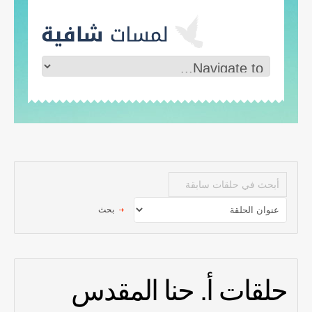
حلقات أ. حنا المقدس