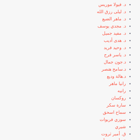
د. فيولا موريس
د. ليلى رزق الله
د. ماهر الضبع
د. مجدي يوسف
د. مفيد جميل
د. هدى أديب
د. وحيد فريد
د. ياسر فرح
د.جون جمال
د.سامح هنصر
د.هالة وديع
رانيا ماهر
رانيه
روكسان
سارة سكر
سماح اسحق
سوزي فريوات
شيري
ق. أمير ثروت