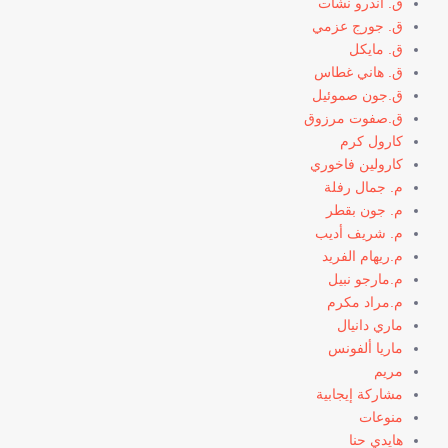
ق. أندرو نشأت
ق. جورج عزمي
ق. مايكل
ق. هاني غطاس
ق.جون صموئيل
ق.صفوت مرزوق
كارول كرم
كارولين فاخوري
م. جمال رفلة
م. جون بقطر
م. شريف أديب
م.ريهام الفريد
م.مارجو نبيل
م.مراد مكرم
ماري دانيال
ماريا ألفونس
مريم
مشاركة إيجابية
منوعات
هايدي حنا