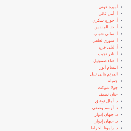
أميرة عوني
أ. أمل غالي
أ. جورج شكري
أ. حنا المقدس
أ. سالي شهاب
أ. سوزي لطفي
أ. ليلى فرج
أ. نادر نجيب
أ. هناء صموئيل
ابتسام أنور
المرنم هاني نبيل
جميلة
جولا شوكت
حنان نصيف
د. أمال توفيق
د. أوسم وصفي
د. جيهان إدوار
د. جيهان إدوار
د. رامونا الخراط