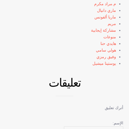
م.مراد مكرم
ماري دانيال
ماريا ألفونس
مريم
مشاركة إيجابية
منوعات
هايدي حنا
هولي سامي
وفيق رمزي
يوستينا ميشيل
تعليقات
أترك تعليق
الإسم: