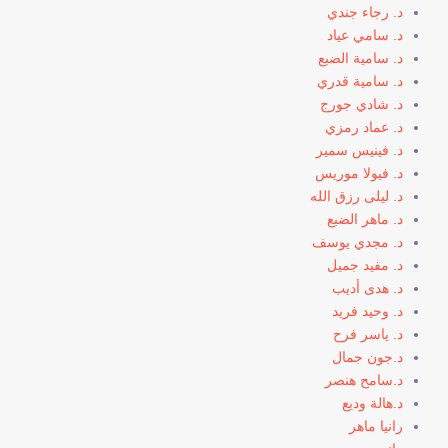
د. رجاء جندي
د. سامي عياد
د. سامية الضبع
د. سامية قدري
د. شادي جورج
د. عماد رمزي
د. فينيس سمير
د. فيولا موريس
د. ليلى رزق الله
د. ماهر الضبع
د. مجدي يوسف
د. مفيد جميل
د. هدى أديب
د. وحيد فريد
د. ياسر فرح
د.جون جمال
د.سامح هنصر
د.هالة وديع
رانيا ماهر