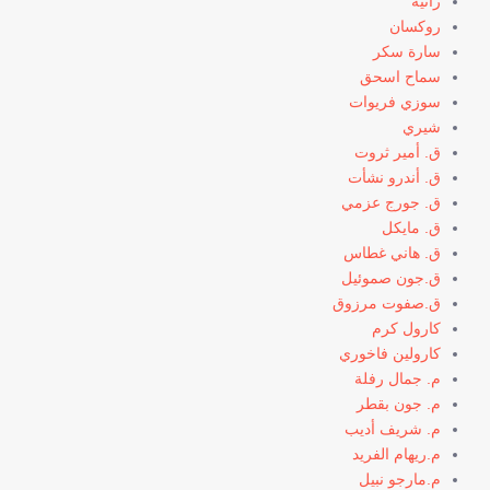
رانيه
روكسان
سارة سكر
سماح اسحق
سوزي فريوات
شيري
ق. أمير ثروت
ق. أندرو نشأت
ق. جورج عزمي
ق. مايكل
ق. هاني غطاس
ق.جون صموئيل
ق.صفوت مرزوق
كارول كرم
كارولين فاخوري
م. جمال رفلة
م. جون بقطر
م. شريف أديب
م.ريهام الفريد
م.مارجو نبيل