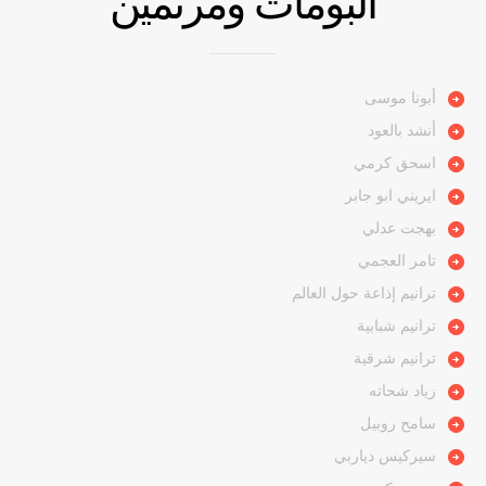
ألبومات ومرنمين
أبونا موسى
أنشد بالعود
اسحق كرمي
ايريني ابو جابر
بهجت عدلي
تامر العجمي
ترانيم إذاعة حول العالم
ترانيم شبابية
ترانيم شرقية
زياد شحاته
سامح روبيل
سيركيس دياربي