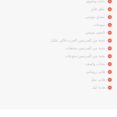
ماجد ونشوى
ماهر فايز
مفدي موسى
منوعات
ناصف صبحي
نخبة من المرنمين العرب-غالي عليك
نخبة من المرنمين-مذهبات
نخبة من المرنمين-منوعات
نشأت واصف
هاني روماني
هاني نبيل
هدية ليك