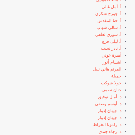
أ. أمل غالي
أ. جورج شكري
أ. حنا المقدس
أ. سالي شهاب
أ. سوزي لطفي
أ. ليلى فرج
أ. نادر نجيب
أميرة عوني
ابتسام أنور
المرنم هاني نبيل
جميلة
جولا شوكت
حنان نصيف
د. أمال توفيق
د. أوسم وصفي
د. جيهان إدوار
د. جيهان إدوار
د. رامونا الخراط
د. رجاء جندي