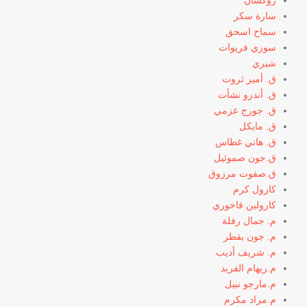
سارة سكر
سماح اسحق
سوزي فريوات
شيري
ق. أمير ثروت
ق. أندرو نشأت
ق. جورج عزمي
ق. مايكل
ق. هاني غطاس
ق.جون صموئيل
ق.صفوت مرزوق
كارول كرم
كارولين فاخوري
م. جمال رفلة
م. جون بقطر
م. شريف أديب
م.ريهام الفريد
م.مارجو نبيل
م.مراد مكرم