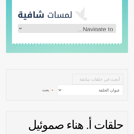
حلقات أ. هناء صموئيل