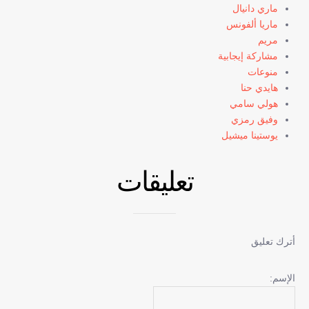
ماري دانيال
ماريا ألفونس
مريم
مشاركة إيجابية
منوعات
هايدي حنا
هولي سامي
وفيق رمزي
يوستينا ميشيل
تعليقات
أترك تعليق
الإسم: