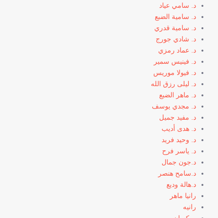
د. سامي عياد
د. سامية الضبع
د. سامية قدري
د. شادي جورج
د. عماد رمزي
د. فينيس سمير
د. فيولا موريس
د. ليلى رزق الله
د. ماهر الضبع
د. مجدي يوسف
د. مفيد جميل
د. هدى أديب
د. وحيد فريد
د. ياسر فرح
د.جون جمال
د.سامح هنصر
د.هالة وديع
رانيا ماهر
رانيه
روكسان