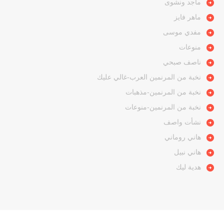
ماجد ونشوى
ماهر فايز
مفدي موسى
منوعات
ناصف صبحي
نخبة من المرنمين العرب-غالي عليك
نخبة من المرنمين-مذهبات
نخبة من المرنمين-منوعات
نشأت واصف
هاني روماني
هاني نبيل
هدية ليك