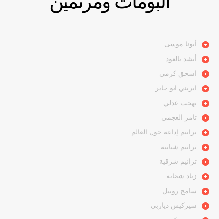
ألبومات ومرنمين
أبونا موسى
أنشد بالعود
اسحق كرمي
ايريني ابو جابر
بهجت عدلي
تامر العجمي
ترانيم إذاعة حول العالم
ترانيم شبابية
ترانيم شرقية
زياد شحاته
سامح روبيل
سيركيس دياربي