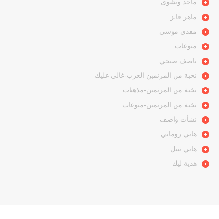
ماجد ونشوى
ماهر فايز
مفدي موسى
منوعات
ناصف صبحي
نخبة من المرنمين العرب-غالي عليك
نخبة من المرنمين-مذهبات
نخبة من المرنمين-منوعات
نشأت واصف
هاني روماني
هاني نبيل
هدية ليك