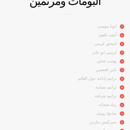
ألبومات ومرنمين
أبونا موسى
أنشد بالعود
اسحق كرمي
ايريني ابو جابر
بهجت عدلي
تامر العجمي
ترانيم إذاعة حول العالم
ترانيم شبابية
ترانيم شرقية
زياد شحاته
سامح روبيل
سيركيس دياربي