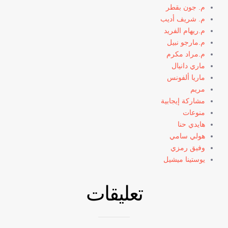
م. جون بقطر
م. شريف أديب
م.ريهام الفريد
م.مارجو نبيل
م.مراد مكرم
ماري دانيال
ماريا ألفونس
مريم
مشاركة إيجابية
منوعات
هايدي حنا
هولي سامي
وفيق رمزي
يوستينا ميشيل
تعليقات