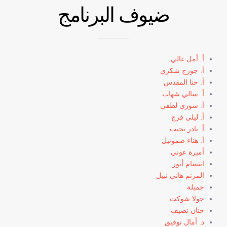
ضيوف البرنامج
أ. أمل غالي
أ. جورج شكري
أ. حنا المقدس
أ. سالي شهاب
أ. سوزي لطفي
أ. ليلى فرج
أ. نادر نجيب
أ. هناء صموئيل
أميرة عوني
ابتسام أنور
المرنم هاني نبيل
جميلة
جولا شوكت
حنان نصيف
د. أمال توفيق