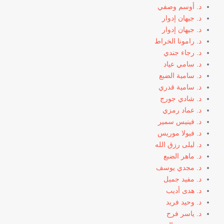
د. أوسم وصفي
د. جيهان إدوار
د. جيهان إدوار
د. رامونا الخراط
د. رجاء جندي
د. سامي عياد
د. سامية الضبع
د. سامية قدري
د. شادي جورج
د. عماد رمزي
د. فينيس سمير
د. فيولا موريس
د. ليلى رزق الله
د. ماهر الضبع
د. مجدي يوسف
د. مفيد جميل
د. هدى أديب
د. وحيد فريد
د. ياسر فرح