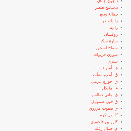
د.جون جمال
د.سامح هنصر
د.هالة وديع
رانيا ماهر
رانيه
روكسان
سارة سكر
سماح اسحق
سوزي فريوات
شيري
ق. أمير ثروت
ق. أندرو نشأت
ق. جورج عزمي
ق. مايكل
ق. هاني غطاس
ق.جون صموئيل
ق.صفوت مرزوق
كارول كرم
كارولين فاخوري
م. جمال رفلة