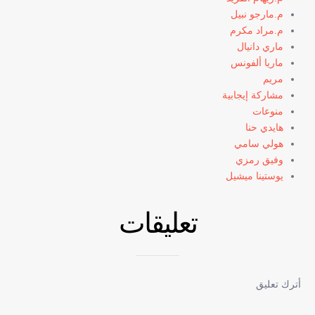
م.مارجو نبيل
م.مراد مكرم
ماري دانيال
ماريا ألفونس
مريم
مشاركة إيجابية
منوعات
هايدي حنا
هولي سامي
وفيق رمزي
يوستينا ميشيل
تعليقات
أترك تعليق