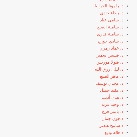
د. رامونا الخراط
د. رجاء جندي
د. سامي عياد
د. سامية الضبع
د. سامية قدري
د. شادي جورج
د. عماد رمزي
د. فينيس سمير
د. فيولا موريس
د. ليلى رزق الله
د. ماهر الضبع
د. مجدي يوسف
د. مفيد جميل
د. هدى أديب
د. وحيد فريد
د. ياسر فرح
د.جون جمال
د.سامح هنصر
د.هالة وديع