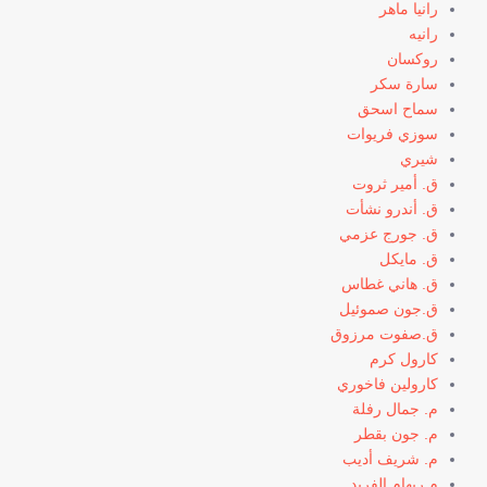
رانيا ماهر
رانيه
روكسان
سارة سكر
سماح اسحق
سوزي فريوات
شيري
ق. أمير ثروت
ق. أندرو نشأت
ق. جورج عزمي
ق. مايكل
ق. هاني غطاس
ق.جون صموئيل
ق.صفوت مرزوق
كارول كرم
كارولين فاخوري
م. جمال رفلة
م. جون بقطر
م. شريف أديب
م.ريهام الفريد