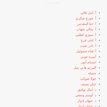
أ. أمل غالي
أ. جورج شكري
أ. حنا المقدس
أ. سالي شهاب
أ. سوزي لطفي
أ. ليلى فرج
أ. نادر نجيب
أ. هناء صموئيل
أميرة عوني
ابتسام أنور
المرنم هاني نبيل
جميلة
جولا شوكت
حنان نصيف
د. أمال توفيق
د. أوسم وصفي
د. جيهان إدوار
د. جيهان إدوار