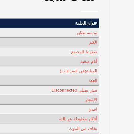
عنوان الحلقة
مدمنة تفكير
الكنز
ضغوط المجتمع
أيام صعبة
الخيانة(في الصداقات)
الفقد
مش بصلي Disconnected
الانتحار
ابتدي
أفكار مغلوطة عن الله
بخاف من الموت