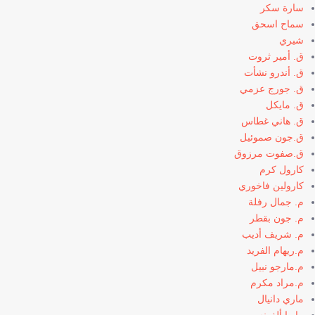
سارة سكر
سماح اسحق
شيري
ق. أمير ثروت
ق. أندرو نشأت
ق. جورج عزمي
ق. مايكل
ق. هاني غطاس
ق.جون صموئيل
ق.صفوت مرزوق
كارول كرم
كارولين فاخوري
م. جمال رفلة
م. جون بقطر
م. شريف أديب
م.ريهام الفريد
م.مارجو نبيل
م.مراد مكرم
ماري دانيال