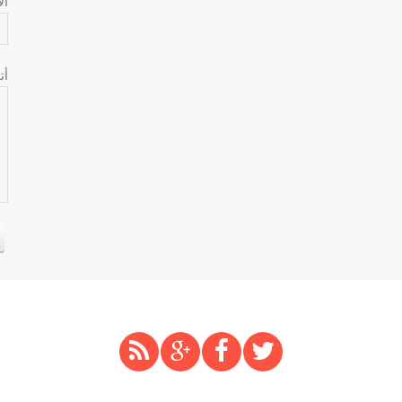
ال
أت