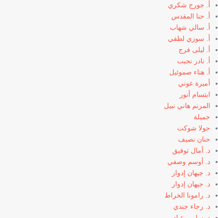
أ. جورج شكري
أ. حنا المقدس
أ. سالي شهاب
أ. سوزي لطفي
أ. ليلى فرج
أ. نادر نجيب
أ. هناء صموئيل
أميرة عوني
ابتسام أنور
المرنم هاني نبيل
جميلة
جولا شوكت
حنان نصيف
د. أمال توفيق
د. أوسم وصفي
د. جيهان إدوار
د. جيهان إدوار
د. رامونا الخراط
د. رجاء جندي
د. سامي عياد