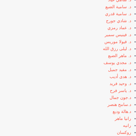
د. سامية الضبع
د. سامية قدري
د. شادي جورج
د. عماد رمزي
د. فينيس سمير
د. فيولا موريس
د. ليلى رزق الله
د. ماهر الضبع
د. مجدي يوسف
د. مفيد جميل
د. هدى أديب
د. وحيد فريد
د. ياسر فرح
د.جون جمال
د.سامح هنصر
د.هالة وديع
رانيا ماهر
رانيه
روكسان