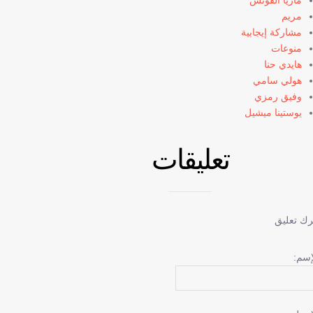
ماريا ألفونس
مريم
مشاركة إيجابية
منوعات
هايدي حنا
هولي سامي
وفيق رمزي
يوستينا ميشيل
تعليقات
رك تعليق
إسم: