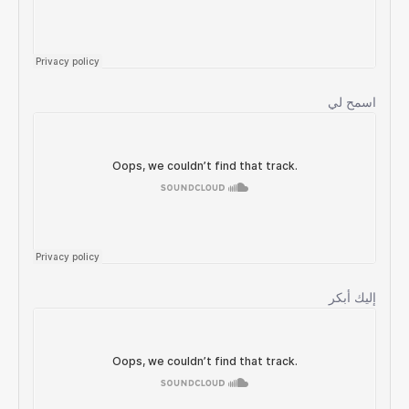
اسمح لي
إليك أبكر