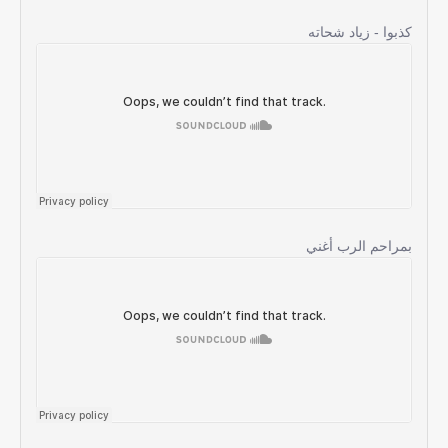
كذبوا - زياد شحاته
بمراحم الرب أغني