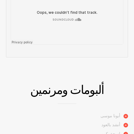
ألبومات ومرنمين
أبونا موسى
أنشد بالعود
اسحق كرمي